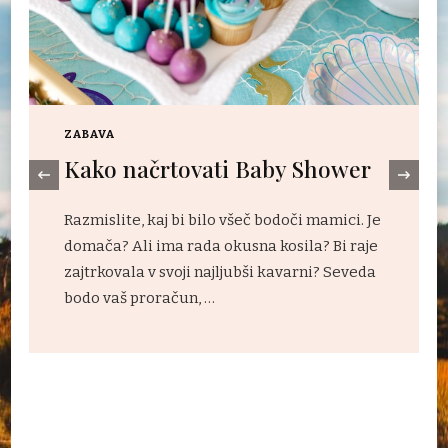
ZABAVA
Najboljše pustolovščine na
prostem v Evropi, ki jih lahko
r
‹
dodate na svoj seznam
 Je
Počitnice niso več le skok na letalo za
aje
poležavanje ob bazenu ali lovljenje žarkov
eda
na plaži. Daleč od tega. Dandanes vse več
popotnikov išče pustolovščino …