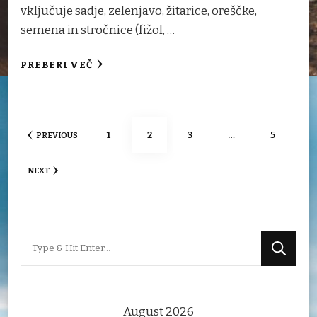
vključuje sadje, zelenjavo, žitarice, oreščke,
semena in stročnice (fižol, …
PREBERI VEČ
Posts
PAGE
PAGE
PAGE
PAGE
1
2
3
…
5
PREVIOUS
navigation
NEXT
Looking
for
Something?
August 2026