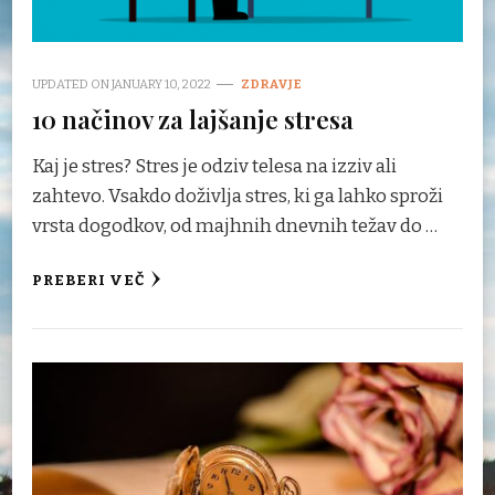
UPDATED ON
JANUARY 10, 2022
ZDRAVJE
10 načinov za lajšanje stresa
Kaj je stres? Stres je odziv telesa na izziv ali
zahtevo. Vsakdo doživlja stres, ki ga lahko sproži
vrsta dogodkov, od majhnih dnevnih težav do …
PREBERI VEČ