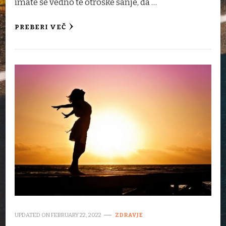
imate še vedno te otroške sanje, da …
PREBERI VEČ
UPDATED ON
FEBRUARY 22, 2022
ZDRAVJE