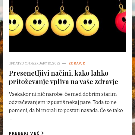
UPDATED ON
FEBRUARY 10, 2022
ZDRAVJE
Presenetljivi načini, kako lahko
pritoževanje vpliva na vaše zdravje
Vsekakor ni nič narobe, če med dobrim starim
odzračevanjem izpustiš nekaj pare. Toda to ne
pomeni, da bi morali to postati navada. Če se tako
…
PREBERI VEČ