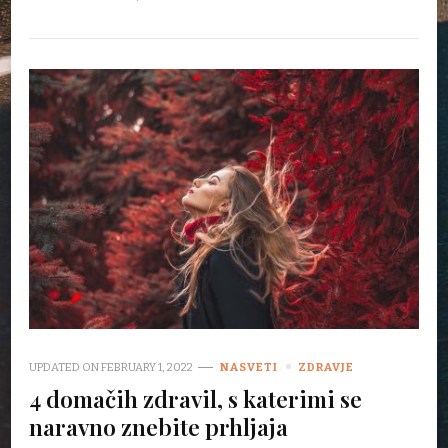
UPDATED ON
FEBRUARY 1, 2022
NASVETI
ZDRAVJE
4 domačih zdravil, s katerimi se
naravno znebite prhljaja