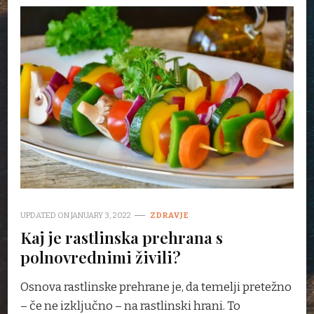
UPDATED ON
JANUARY 3, 2022
ZDRAVJE
Kaj je rastlinska prehrana s
polnovrednimi živili?
Osnova rastlinske prehrane je, da temelji pretežno
– če ne izključno – na rastlinski hrani. To