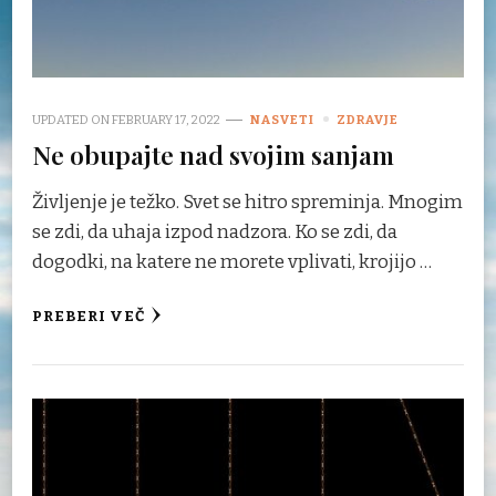
UPDATED ON
FEBRUARY 17, 2022
NASVETI
ZDRAVJE
Ne obupajte nad svojim sanjam
Življenje je težko. Svet se hitro spreminja. Mnogim
se zdi, da uhaja izpod nadzora. Ko se zdi, da
dogodki, na katere ne morete vplivati, krojijo …
PREBERI VEČ