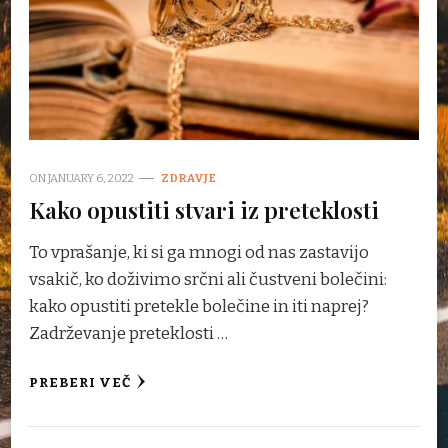
ON
JANUARY 6, 2022
ZDRAVJE
Kako opustiti stvari iz preteklosti
To vprašanje, ki si ga mnogi od nas zastavijo
vsakič, ko doživimo srčni ali čustveni bolečini:
kako opustiti pretekle bolečine in iti naprej?
Zadrževanje preteklosti …
PREBERI VEČ