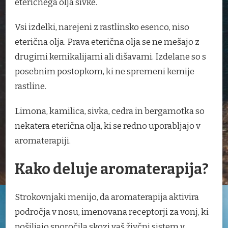
eteričnega olja sivke.
Vsi izdelki, narejeni z rastlinsko esenco, niso
eterična olja. Prava eterična olja se ne mešajo z
drugimi kemikalijami ali dišavami. Izdelane so s
posebnim postopkom, ki ne spremeni kemije
rastline.
Limona, kamilica, sivka, cedra in bergamotka so
nekatera eterična olja, ki se redno uporabljajo v
aromaterapiji.
Kako deluje aromaterapija?
Strokovnjaki menijo, da aromaterapija aktivira
področja v nosu, imenovana receptorji za vonj, ki
pošiljajo sporočila skozi vaš živčni sistem v