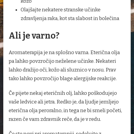
kožo
Olajšajte nekatere stranske učinke
zdravljenja raka, kot sta slabost in bolečina
Ali je varno?
Aromaterapija je na splošno varna. Eterična olja
pa lahko povzročijo neželene učinke. Nekateri
lahko dražijo oči, kožo ali sluznico v nosu. Prav
tako lahko povzročijo blage alergijske reakcije.
Če pijete nekaj eteričnih olj, lahko poškodujejo
vaše ledvice ali jetra. Redko je, da ljudje jemljejo
eterična olja peroralno, in tega ne bi smeli početi,
razen če vam zdravnik reče, da je v redu.
Če ste novi pri aromaterapiji, sodelujte z