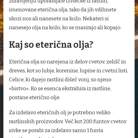
zdravljenju uporabljate izvlečke iz rastlin,
imenovane eterična olja, tako da jih vdihnete
skozi nos ali nanesete na kožo. Nekateri si
nanesejo olja na kožo, ko se masirajo ali kopajo.
Kaj so eterična olja?
Eterična olja so narejena iz delov cvetov, zelišč in
dreves, kot so lubje, korenine, lupine in cvetni listi.
Celice, ki dajejo rastlini dišeč vonj, so njeno
»bistvo«. Ko se esenca ekstrahira iz rastline,
postane eterično olje.
Za izdelavo eteričnih olj je potrebno veliko
rastlinskih proizvodov. Več kot 200 funtov cvetov
sivke se porabi za izdelavo samo 1 funta